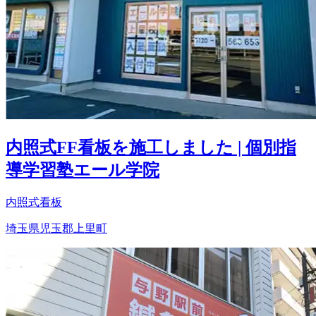
内照式FF看板を施工しました | 個別指
導学習塾エール学院
内照式看板
埼玉県児玉郡上里町