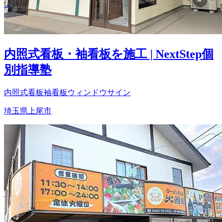
内照式看板・袖看板を施工 | NextStep個
別指導塾
内照式看板
袖看板
ウィンドウサイン
埼玉県上尾市