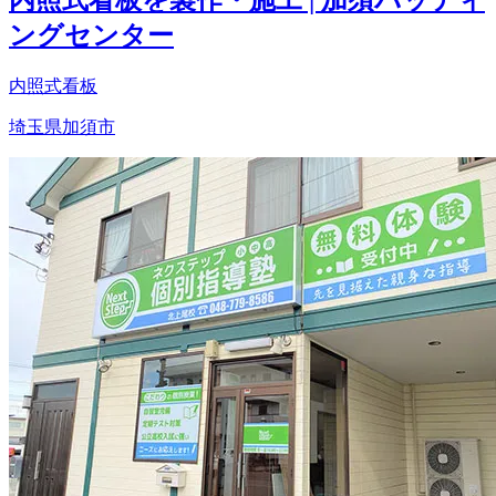
内照式看板を製作・施工 | 加須バッティ
ングセンター
内照式看板
埼玉県加須市