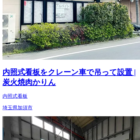
内照式看板をクレーン車で吊って設置 |
炭火焼肉かりん
内照式看板
埼玉県加須市