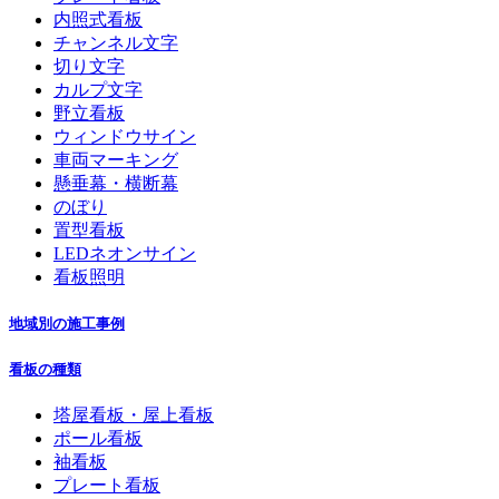
内照式看板
チャンネル文字
切り文字
カルプ文字
野立看板
ウィンドウサイン
車両マーキング
懸垂幕・横断幕
のぼり
置型看板
LEDネオンサイン
看板照明
地域別の施工事例
看板の種類
塔屋看板・屋上看板
ポール看板
袖看板
プレート看板