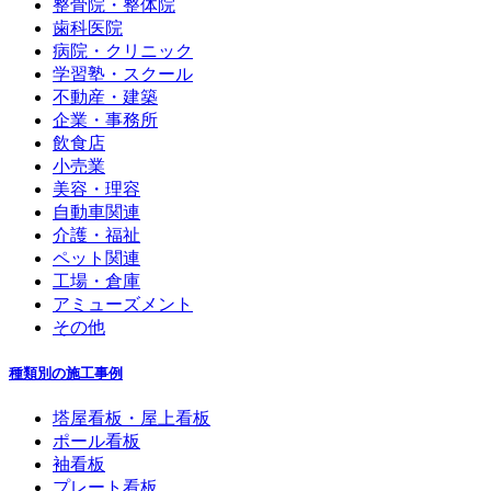
整骨院・整体院
歯科医院
病院・クリニック
学習塾・スクール
不動産・建築
企業・事務所
飲食店
小売業
美容・理容
自動車関連
介護・福祉
ペット関連
工場・倉庫
アミューズメント
その他
種類別の施工事例
塔屋看板・屋上看板
ポール看板
袖看板
プレート看板