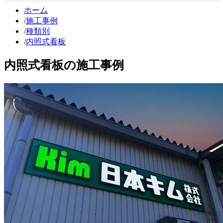
ホーム
/
施工事例
/
種類別
/
内照式看板
内照式看板の施工事例