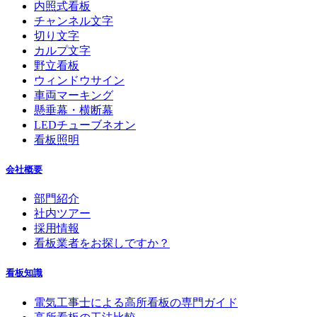
内照式看板
チャンネル文字
切り文字
カルプ文字
野立看板
ウィンドウサイン
車両マーキング
懸垂幕・横断幕
LEDチューブネオン
看板照明
会社概要
部門紹介
社内ツアー
採用情報
看板業者をお探しですか？
看板知識
電気工事士による高所看板の専門ガイド