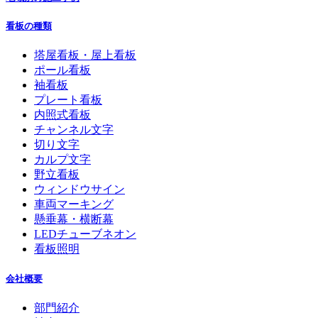
看板の種類
塔屋看板・屋上看板
ポール看板
袖看板
プレート看板
内照式看板
チャンネル文字
切り文字
カルプ文字
野立看板
ウィンドウサイン
車両マーキング
懸垂幕・横断幕
LEDチューブネオン
看板照明
会社概要
部門紹介