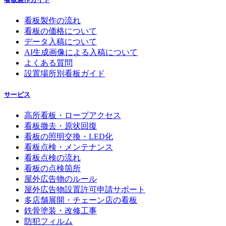
看板製作の流れ
看板の価格について
データ入稿について
AI生成画像による入稿について
よくある質問
設置場所別看板ガイド
サービス
高所看板・ロープアクセス
看板撤去・原状回復
看板の照明交換・LED化
看板点検・メンテナンス
看板点検の流れ
看板の点検箇所
屋外広告物のルール
屋外広告物設置許可申請サポート
多店舗展開・チェーン店の看板
鉄骨塗装・改修工事
防犯フィルム