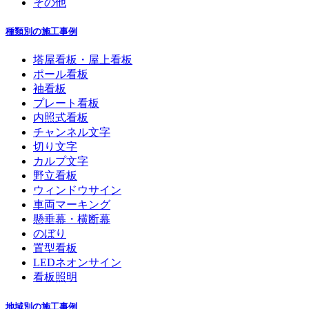
その他
種類別の施工事例
塔屋看板・屋上看板
ポール看板
袖看板
プレート看板
内照式看板
チャンネル文字
切り文字
カルプ文字
野立看板
ウィンドウサイン
車両マーキング
懸垂幕・横断幕
のぼり
置型看板
LEDネオンサイン
看板照明
地域別の施工事例