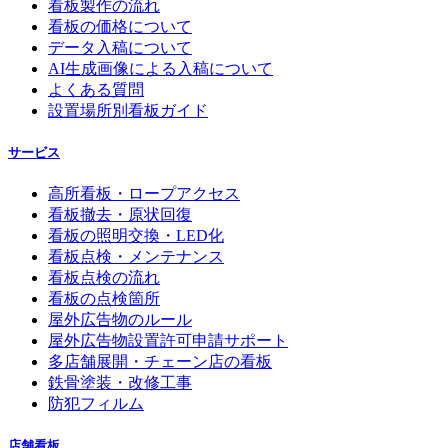
看板製作の流れ
看板の価格について
データ入稿について
AI生成画像による入稿について
よくある質問
設置場所別看板ガイド
サービス
高所看板・ロープアクセス
看板撤去・原状回復
看板の照明交換・LED化
看板点検・メンテナンス
看板点検の流れ
看板の点検箇所
屋外広告物のルール
屋外広告物設置許可申請サポート
多店舗展開・チェーン店の看板
鉄骨塗装・改修工事
防犯フィルム
店舗看板