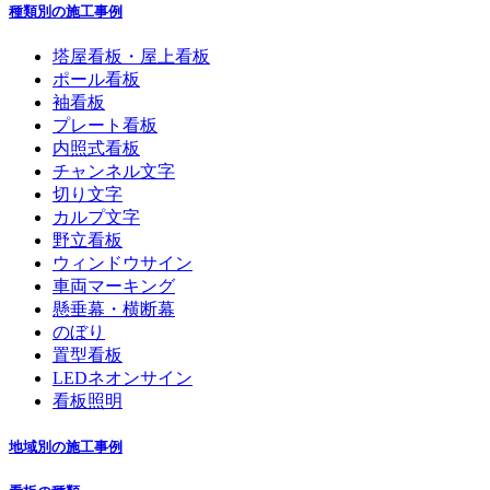
種類別の施工事例
塔屋看板・屋上看板
ポール看板
袖看板
プレート看板
内照式看板
チャンネル文字
切り文字
カルプ文字
野立看板
ウィンドウサイン
車両マーキング
懸垂幕・横断幕
のぼり
置型看板
LEDネオンサイン
看板照明
地域別の施工事例