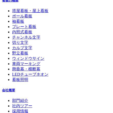
看板の種類
塔屋看板・屋上看板
ポール看板
袖看板
プレート看板
内照式看板
チャンネル文字
切り文字
カルプ文字
野立看板
ウィンドウサイン
車両マーキング
懸垂幕・横断幕
LEDチューブネオン
看板照明
会社概要
部門紹介
社内ツアー
採用情報