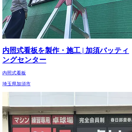
内照式看板を製作・施工 | 加須バッティ
ングセンター
内照式看板
埼玉県加須市