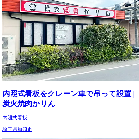
内照式看板をクレーン車で吊って設置 |
炭火焼肉かりん
内照式看板
埼玉県加須市