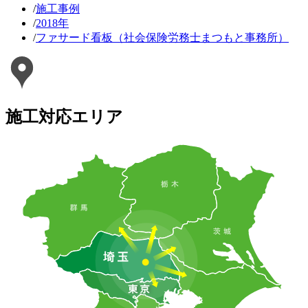
/
施工事例
/
2018年
/
ファサード看板（社会保険労務士まつもと事務所）
施工対応エリア